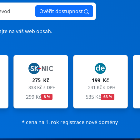
Ověřit dostupnost
jte na váš web obsah.
 Kč
199 Kč
199 Kč
č s DPH
241 Kč s DPH
241 Kč s DPH
č
535 Kč
699 Kč
8 %
63 %
72 %
* cena na 1. rok registrace nové domény