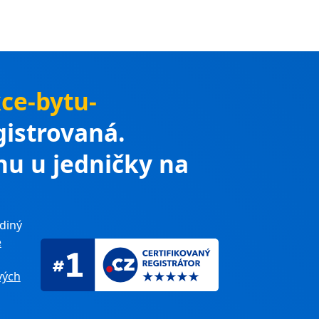
ce-bytu-
egistrovaná.
nu u jedničky na
diný
e
ých