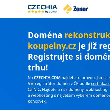
Doména
rekonstruk
koupelny.cz
je již r
Registrujte si domé
trhu!
Na
CZECHIA.COM
najdete tu pravou. Jsme je
5
★
registrátor domén v ČR podle
certifikac
CZ.NIC
. Najdete u nás
domény
,
webhosting
a
webhosting
s největším výběrem
doménov
koncovek
.