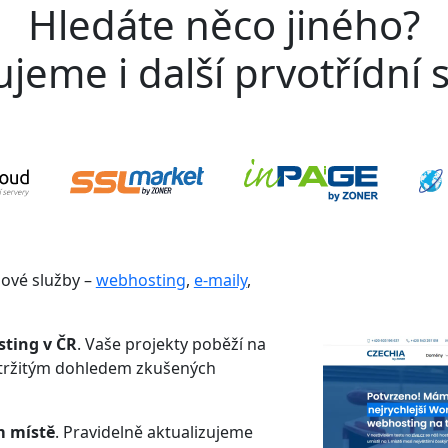
Hledáte něco jiného?
jeme i další prvotřídní s
gové služby –
webhosting
,
e-maily
,
sting v ČR
. Vaše projekty poběží na
etržitým dohledem zkušených
m místě
. Pravidelně aktualizujeme