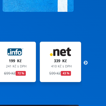
339 Kč
299 Kč
410 Kč s DPH
362 Kč s DPH
599 Kč
699 Kč
43 %
57 %