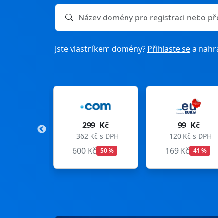
Název domény k registraci nebo převodu
Jste vlastníkem domény?
Přihlaste se
a nahra
299 Kč
99 Kč
275
362 Kč s DPH
120 Kč s DPH
333 K
600 Kč
169 Kč
299 K
50 %
41 %